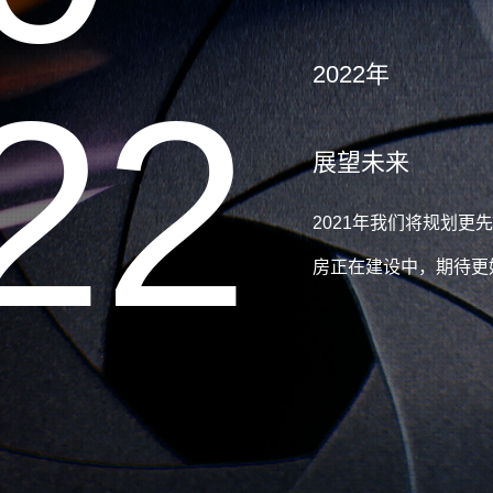
2022年
2
1
2
展望未来
2021年我们将规划
房正在建设中，期待更
3
2
3